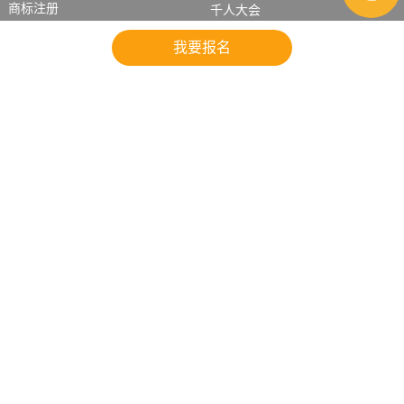
商标注册
千人大会
WEEE/电池法
选品大会
我要报名
平台入驻
跨境生态
eBay
选品
沃尔玛
物流
Lazada
海外仓
Wish
VAT
跨境资讯
会员学习
亚马逊
学习视频
eBay
资料工具
沃尔玛
强化技能
Wish