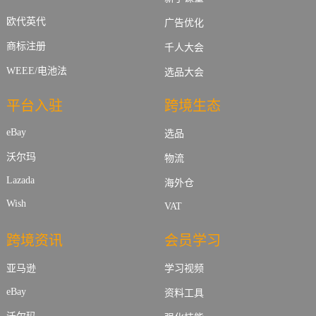
欧代英代
广告优化
商标注册
千人大会
WEEE/电池法
选品大会
平台入驻
跨境生态
eBay
选品
沃尔玛
物流
Lazada
海外仓
Wish
VAT
跨境资讯
会员学习
亚马逊
学习视频
eBay
资料工具