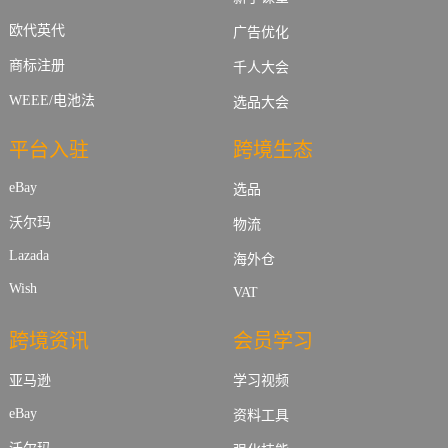
欧代英代
广告优化
商标注册
千人大会
WEEE/电池法
选品大会
平台入驻
跨境生态
eBay
选品
沃尔玛
物流
Lazada
海外仓
Wish
VAT
跨境资讯
会员学习
亚马逊
学习视频
eBay
资料工具