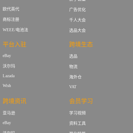
欧代英代
广告优化
商标注册
千人大会
WEEE/电池法
选品大会
平台入驻
跨境生态
eBay
选品
沃尔玛
物流
Lazada
海外仓
Wish
VAT
跨境资讯
会员学习
亚马逊
学习视频
eBay
资料工具