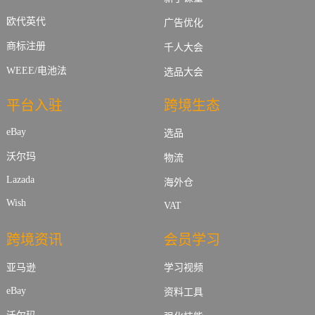
欧代英代
广告优化
商标注册
千人大会
WEEE/电池法
选品大会
平台入驻
跨境生态
eBay
选品
沃尔玛
物流
Lazada
海外仓
Wish
VAT
跨境资讯
会员学习
亚马逊
学习视频
eBay
资料工具