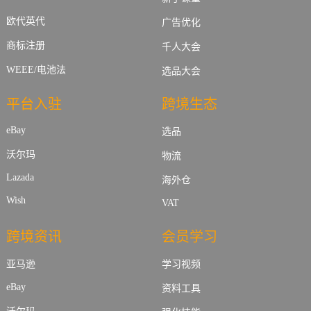
欧代英代
广告优化
商标注册
千人大会
WEEE/电池法
选品大会
平台入驻
跨境生态
eBay
选品
沃尔玛
物流
Lazada
海外仓
Wish
VAT
跨境资讯
会员学习
亚马逊
学习视频
eBay
资料工具