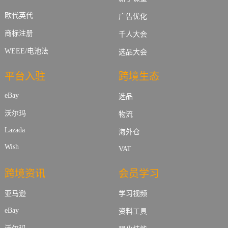
欧代英代
广告优化
商标注册
千人大会
WEEE/电池法
选品大会
平台入驻
跨境生态
eBay
选品
沃尔玛
物流
Lazada
海外仓
Wish
VAT
跨境资讯
会员学习
亚马逊
学习视频
eBay
资料工具